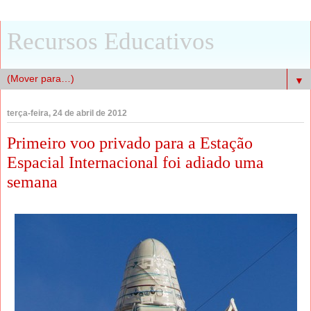
Recursos Educativos
▼
terça-feira, 24 de abril de 2012
Primeiro voo privado para a Estação
Espacial Internacional foi adiado uma
semana