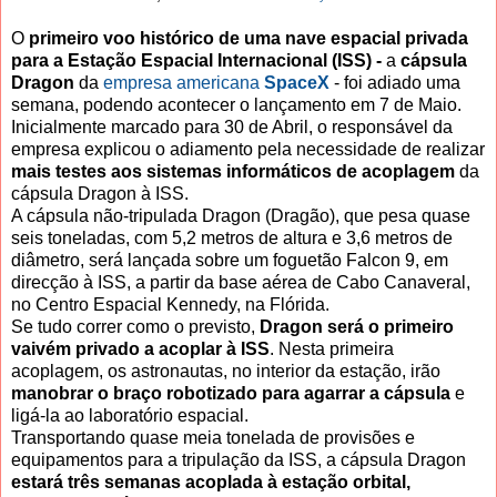
O
primeiro voo histórico de uma nave espacial privada
para a Estação Espacial Internacional (ISS) -
a
cápsula
Dragon
da
empresa americana
SpaceX
- foi adiado uma
semana, podendo acontecer o lançamento em 7 de Maio.
Inicialmente marcado para 30 de Abril, o responsável da
empresa explicou o adiamento pela necessidade de realizar
mais testes aos sistemas informáticos de acoplagem
da
cápsula Dragon à ISS.
A cápsula não-tripulada Dragon (Dragão), que pesa quase
seis toneladas, com 5,2 metros de altura e 3,6 metros de
diâmetro, será lançada sobre um foguetão Falcon 9, em
direcção à ISS, a partir da base aérea de Cabo Canaveral,
no Centro Espacial Kennedy, na Flórida.
Se tudo correr como o previsto,
Dragon será o primeiro
vaivém privado a acoplar à ISS
. Nesta primeira
acoplagem, os astronautas, no interior da estação, irão
manobrar o braço robotizado para agarrar a cápsula
e
ligá-la ao laboratório espacial.
Transportando quase meia tonelada de provisões e
equipamentos para a tripulação da ISS, a cápsula Dragon
estará três semanas acoplada à estação orbital,